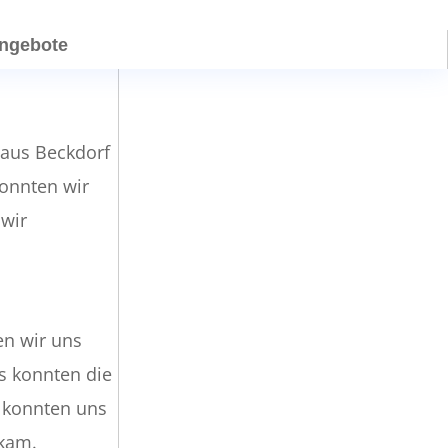
angebote
 aus Beckdorf
konnten wir
 wir
ten wir uns
s konnten die
d konnten uns
 kam.