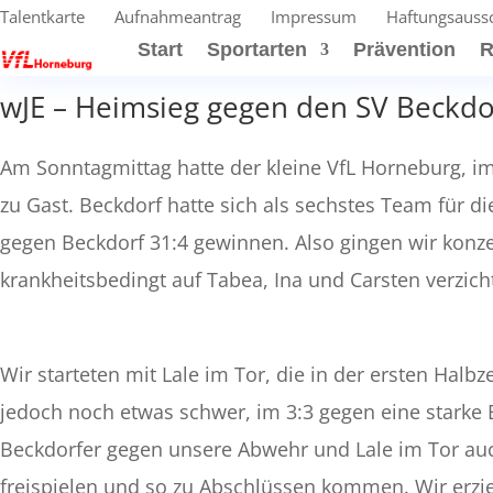
Talentkarte
Aufnahmeantrag
Impressum
Haftungsauss
Start
Sportarten
Prävention
R
wJE – Heimsieg gegen den SV Beckdo
Am Sonntagmittag hatte der kleine VfL Horneburg, im
zu Gast. Beckdorf hatte sich als sechstes Team für die
gegen Beckdorf 31:4 gewinnen. Also gingen wir konzen
krankheitsbedingt auf Tabea, Ina und Carsten verzich
Wir starteten mit Lale im Tor, die in der ersten Halbz
jedoch noch etwas schwer, im 3:3 gegen eine starke 
Beckdorfer gegen unsere Abwehr und Lale im Tor auc
freispielen und so zu Abschlüssen kommen. Wir erziel