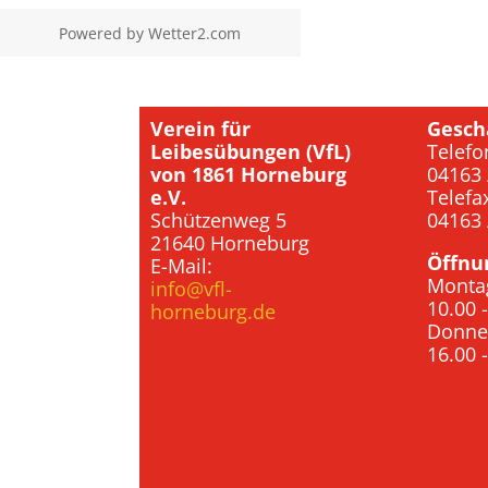
Powered by
Wetter2.com
Verein für
Gesch
Leibesübungen (VfL)
Telefo
von 1861 Horneburg
04163 
e.V.
Telefa
Schützenweg 5
04163 
21640 Horneburg
Öffnu
E-Mail:
Monta
info@vfl-
10.00 
horneburg.de
Donne
16.00 