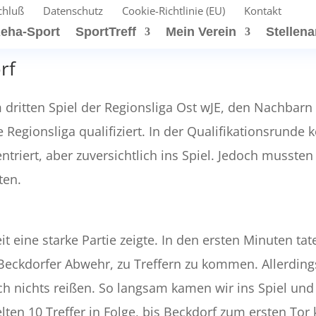
chluß
Datenschutz
Cookie-Richtlinie (EU)
Kontakt
eha-Sport
SportTreff
Mein Verein
Stellen
rf
 dritten Spiel der Regionsliga Ost wJE, den Nachbarn
 Regionsliga qualifiziert. In der Qualifikationsrunde 
triert, aber zuversichtlich ins Spiel. Jedoch mussten
ten.
eit eine starke Partie zeigte. In den ersten Minuten ta
Beckdorfer Abwehr, zu Treffern zu kommen. Allerding
h nichts reißen. So langsam kamen wir ins Spiel un
ten 10 Treffer in Folge, bis Beckdorf zum ersten Tor