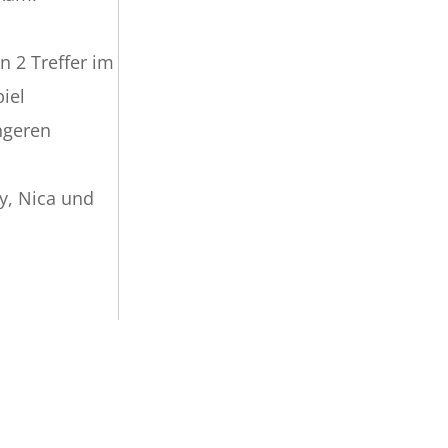
n 2 Treffer im
piel
ngeren
cy, Nica und