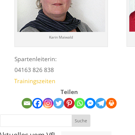
Karin Maiwald
Spartenleiterin:
04163 826 838
Trainingszeiten
Teilen
Aktuelles vom VfL