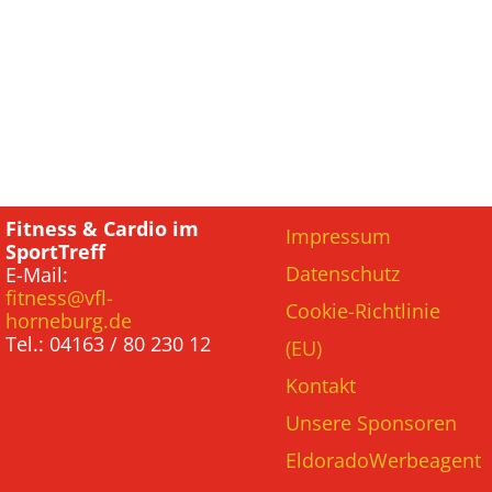
Fitness & Cardio im
Impressum
SportTreff
Datenschutz
E-Mail:
fitness@vfl-
Cookie-Richtlinie
horneburg.de
Tel.: 04163 / 80 230 12
(EU)
Kontakt
Unsere Sponsoren
EldoradoWerbeagent