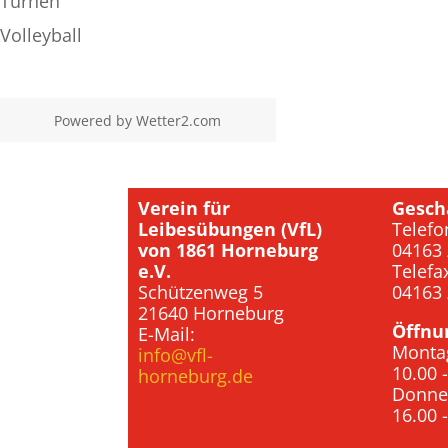
Turnen
Volleyball
Powered by
Wetter2.com
Verein für
Gesch
Leibesübungen (VfL)
Telefo
von 1861 Horneburg
04163 
e.V.
Telefa
Schützenweg 5
04163 
21640 Horneburg
Öffnu
E-Mail:
Monta
info@vfl-
10.00 
horneburg.de
Donne
16.00 