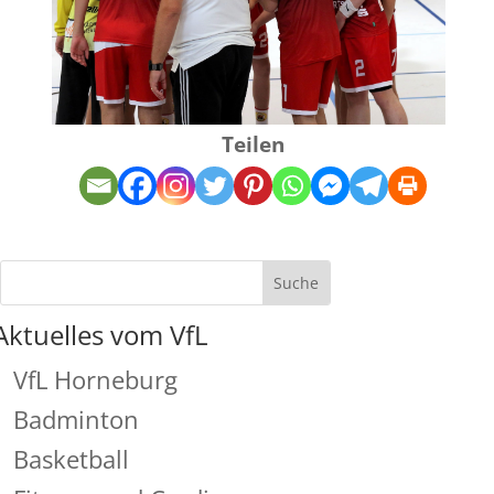
Teilen
Aktuelles vom VfL
VfL Horneburg
Badminton
Basketball