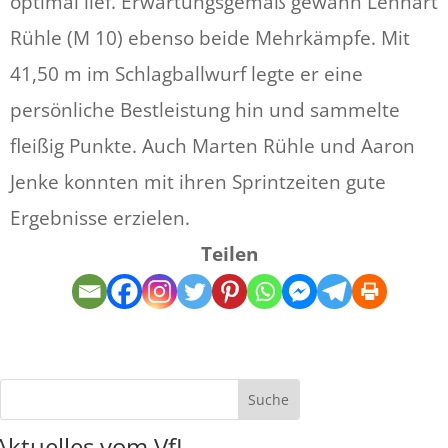
optimal lief. Erwartungsgemäß gewann Lennart
Rühle (M 10) ebenso beide Mehrkämpfe. Mit
41,50 m im Schlagballwurf legte er eine
persönliche Bestleistung hin und sammelte
fleißig Punkte. Auch Marten Rühle und Aaron
Jenke konnten mit ihren Sprintzeiten gute
Ergebnisse erzielen.
Teilen
Aktuelles vom VfL