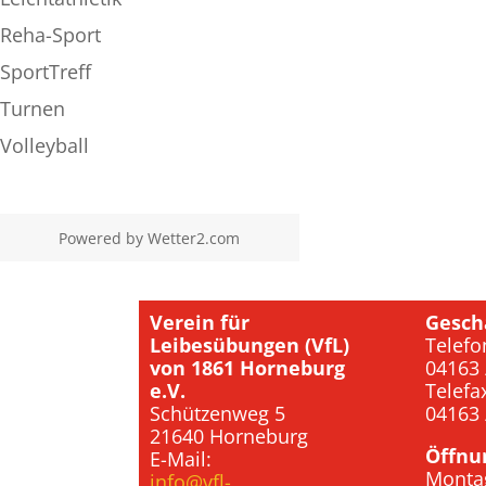
Reha-Sport
SportTreff
Turnen
Volleyball
Powered by
Wetter2.com
Verein für
Gesch
Leibesübungen (VfL)
Telefo
von 1861 Horneburg
04163 
e.V.
Telefa
Schützenweg 5
04163 
21640 Horneburg
Öffnu
E-Mail:
Monta
info@vfl-