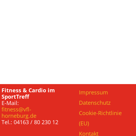
Fitness & Cardio im
Impressum
SportTreff
Datenschutz
E-Mail:
fitness@vfl-
Cookie-Richtlinie
horneburg.de
Tel.: 04163 / 80 230 12
(EU)
Kontakt