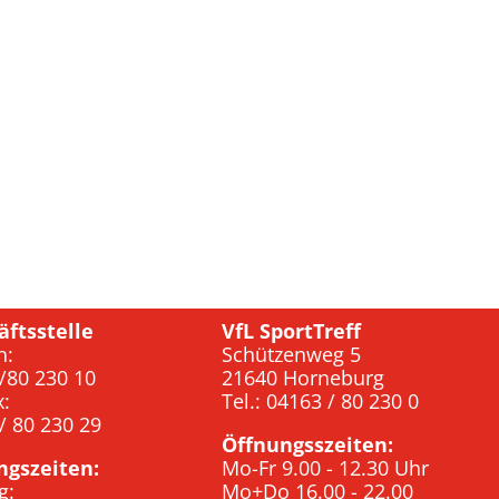
äftsstelle
VfL SportTreff
n:
Schützenweg 5
/80 230 10
21640 Horneburg
x:
Tel.: 04163 / 80 230 0
/ 80 230 29
Öffnungsszeiten:
ngszeiten:
Mo-Fr 9.00 - 12.30 Uhr
g:
Mo+Do 16.00 - 22.00