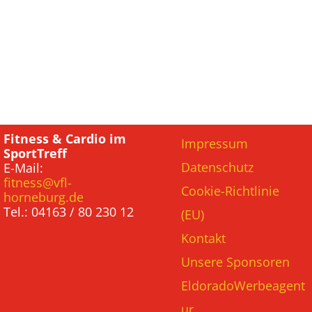
Fitness & Cardio im
Impressum
SportTreff
Datenschutz
E-Mail:
fitness@vfl-
Cookie-Richtlinie
horneburg.de
Tel.: 04163 / 80 230 12
(EU)
Kontakt
Unsere Sponsoren
EldoradoWerbeagent
ur