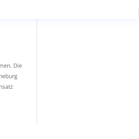
mmen. Die
rneburg
nsatz