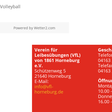
Volleyball
Powered by
Wetter2.com
Verein für
Gesch
Leibesübungen (VfL)
Telefo
von 1861 Horneburg
04163 
e.V.
Telefa
Schützenweg 5
04163 
21640 Horneburg
Öffnu
E-Mail:
Monta
info@vfl-
10.00 
horneburg.de
Donne
16.00 