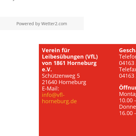
Powered by
Wetter2.com
Verein für
Gesch
Leibesübungen (VfL)
Telefo
von 1861 Horneburg
04163 
e.V.
Telefa
Schützenweg 5
04163 
21640 Horneburg
Öffnu
E-Mail:
Monta
info@vfl-
10.00 
horneburg.de
Donne
16.00 