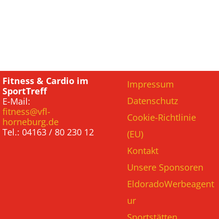
Fitness & Cardio im
Impressum
SportTreff
Datenschutz
E-Mail:
fitness@vfl-
Cookie-Richtlinie
horneburg.de
Tel.: 04163 / 80 230 12
(EU)
Kontakt
Unsere Sponsoren
EldoradoWerbeagent
ur
Sportstätten