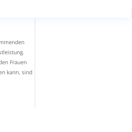
 kommenden
tleistung.
 den Frauen
en kann, sind